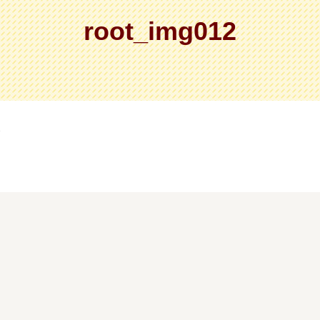
root_img012
2