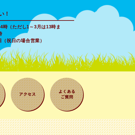
い！
4時（ただし1～3月は13時ま
時
日（祝日の場合営業）
案
アクセス
よくある質問