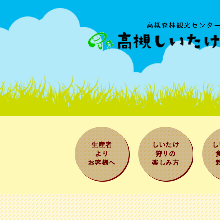
生産者よりお
しいたけ狩り
しい
客様へ
の楽しみ方
べ方
法