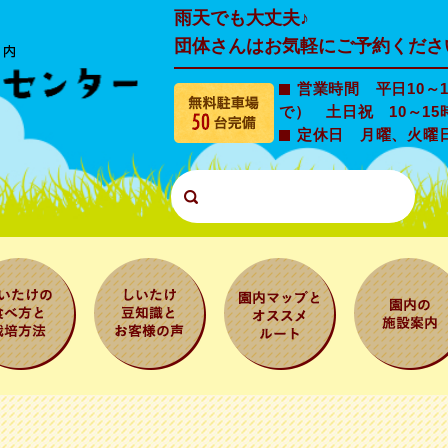
雨天でも大丈夫♪
団体さんはお気軽にご予約くださ
営業時間 平日10～1
で） 土日祝 10～15
定休日 月曜、火曜
たけの食
しいたけ豆知
園内マップと
園内の施設
と栽培方
識とお客様の
オススメルー
内
声
ト