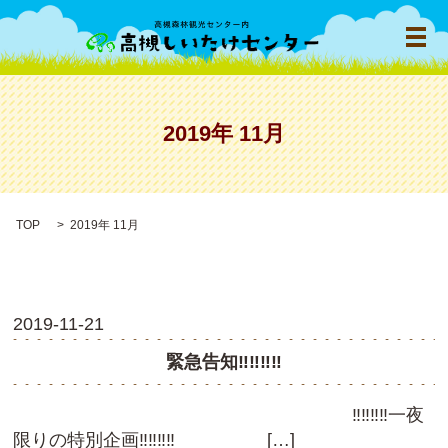
メ
2019年 11月
TOP
2019年 11月
2019-11-21
緊急告知‼‼‼‼
‼‼‼‼一夜
限りの特別企画‼‼‼‼ […]