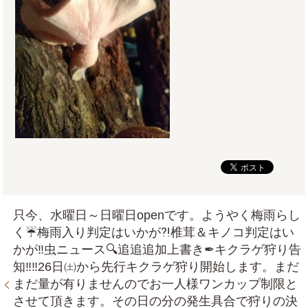
只今、水曜日～日曜日openです。ようやく梅雨らし
く☔梅雨入り判定はいかが⁈椎茸＆キノコ判定はい
かが‼虫ニュース🔍追追追加上書き✒キクラゲ狩り告
知‼‼26日㈯から先行キクラゲ狩り開始します。まだ
まだ量が有りませんのでお一人様ワンカップ制限と
させて頂きます。その日の分の発生具合で狩りの決