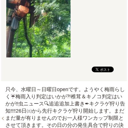
只今、水曜日～日曜日openです。ようやく梅雨らし
く☔梅雨入り判定はいかが⁈椎茸＆キノコ判定はい
かが‼虫ニュース🔍追追追加上書き✒キクラゲ狩り告
知‼‼26日㈯から先行キクラゲ狩り開始します。まだ
まだ量が有りませんのでお一人様ワンカップ制限と
させて頂きます。その日の分の発生具合で狩りの決