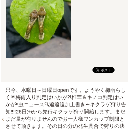
只今、水曜日～日曜日openです。ようやく梅雨らし
く☔梅雨入り判定はいかが⁈椎茸＆キノコ判定はい
かが‼虫ニュース🔍追追追加上書き✒キクラゲ狩り告
知‼‼26日㈯から先行キクラゲ狩り開始します。まだ
まだ量が有りませんのでお一人様ワンカップ制限と
させて頂きます。その日の分の発生具合で狩りの決