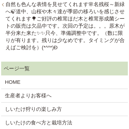
自然も色んな表情を見せてくれます🌸名残桜～新緑
へ🍃道中、山桜や木々達が季節の移ろいを感じさせ
てくれます🌳ご好評の椎茸ほだ木と椎茸形成菌シー
トの販売は欠品中です。次回の予定は。。。原木が
半分来た来た✨✨只今、準備調整中です。（数に限
りが有ります。残りは少なめです。タイミングが合
えばご検討を）(*^^*)Ð
HOME
生産者よりお客様へ
しいたけ狩りの楽しみ方
しいたけの食べ方と栽培方法