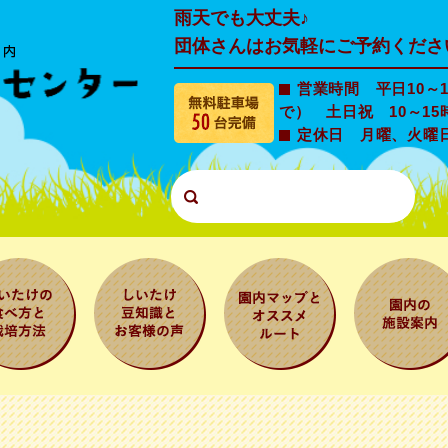
雨天でも大丈夫♪
団体さんはお気軽にご予約くださ
営業時間 平日10～1
で） 土日祝 10～15
定休日 月曜、火曜
たけの食
しいたけ豆知
園内マップと
園内の施設
と栽培方
識とお客様の
オススメルー
内
声
ト