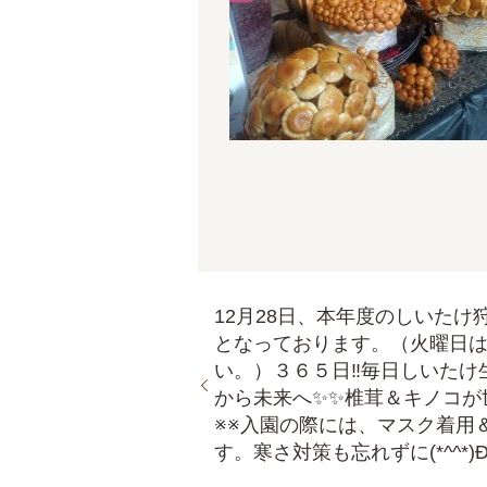
12月28日、本年度のしいた
となっております。（火曜日は
い。）３６５日‼毎日しいたけ
から未来へ✨✨椎茸＆キノコが
※※入園の際には、マスク着用
す。寒さ対策も忘れずに(*^^*