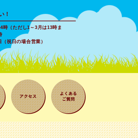
い！
4時（ただし1～3月は13時ま
時
日（祝日の場合営業）
案
アクセス
よくある質問