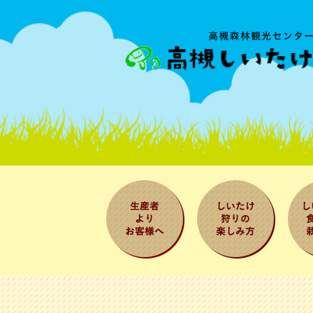
生産者よりお
しいたけ狩り
しい
客様へ
の楽しみ方
べ方
法