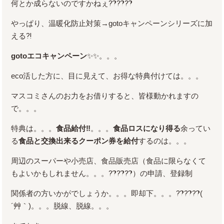
何とか成らないのですかねぇ⁇⁇⁇
やっぱり、温暖化防止対策→gotoキャンペーンシリーズに加
える⁈
gotoエコキャンペーン
✨✨。。。
eco活した方に、目に見えて、お得な特典付けては。。。
マスコミさんのお力をお借りすると、皆様動かれますの
で。。。
特典は。。。
食品給付‼
。。。
食品ロスになり得る
余ってい
る
食品と交換出来るクーポン券を給付
するのは。。。
周辺のスーパーや小売店、食品販売店（食品に限らなくて
もよいかもしれません。。。⁇⁇⁇）の申請、登録制
関係者の方いかがでしょうか。。。即却下。。。⁇⁇⁇(
´艸｀)。。。脱線、脱線。。。