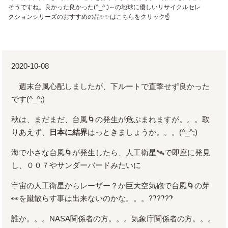
そうですね。良かった良かった(^_^;)～の地球に優しいリサイクルセレ
クションシリーズのおすすめの品✨✨はこちらをクリック☝
2020-10-08
週末台風心配しましたが、下ルートで直撃せず良かった
です(^_^;)
秋は、まだまだ、台風🌀の発生が危ぶまれますが。。。取
りあえず、
日本に結界
はっときましょうか。。。(^_^;)
海で小さな台風🌀が発生したら、人工衛星🛰で即座に発見
し、００７やサンダーバードみたいに
宇宙の人工衛星からレーザー？か巨大空気砲で台風🌀の芽
👀を蹴散らす事は出来ないのかな。。。⁇⁇⁇
誰か。。。NASA関係者の方。。。気象庁関係者の方。。。