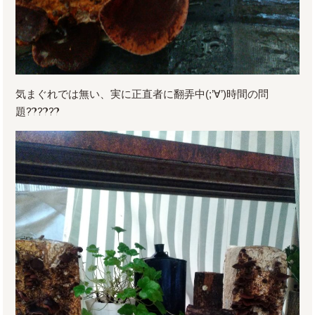
気まぐれでは無い、実に正直者に翻弄中(;’∀’)時間の問
題⁇⁇⁇