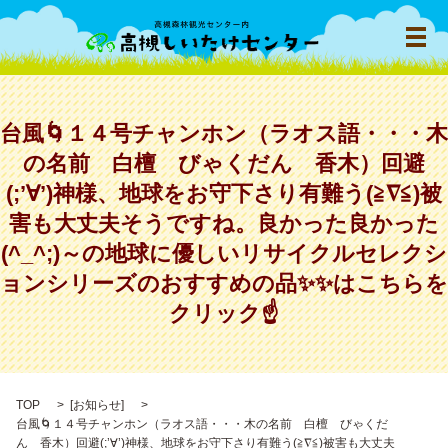
メ
台風🌀１４号チャンホン（ラオス語・・・木
の名前 白檀 びゃくだん 香木）回避
(;’∀’)神様、地球をお守下さり有難う(≧∇≦)被
害も大丈夫そうですね。良かった良かった
(^_^;)～の地球に優しいリサイクルセレクシ
ョンシリーズのおすすめの品✨✨はこちらを
クリック☝
TOP
[
お知らせ
]
台風🌀１４号チャンホン（ラオス語・・・木の名前 白檀 びゃくだ
ん 香木）回避(;’∀’)神様、地球をお守下さり有難う(≧∇≦)被害も大丈夫