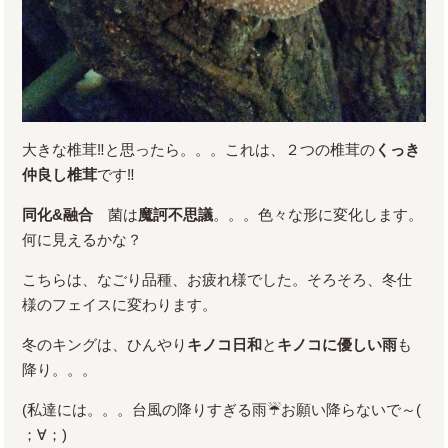
大きな椎茸‼と思ったら。。。これは、２つの椎茸の
くっき
仲良し椎茸
です‼
同化&融合
菌は
魔訶不思議
。。。色々な形に変化します。
何に見えるかな？
こちらは、なごり品種、お疲れ様でした。そろそろ、冬仕
様のフェイスに変わります。
冬のキングは、ひんやり
キノコ日和
と
キノコに優しい雨
も
降り。。。
(私達には。。。台風の降りすぎる雨☔お願い降らないで～(
；∀；)