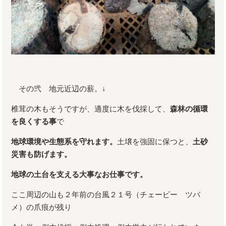
その弐 地元近辺の薪。↓
椎茸の木もそうですが、適度に木を伐採して、
森林の循環
を良くする事
で
地球環境や生態系を守れます。
土壌を強固に保つと、
土砂
災害も防げます。
地球の土台を支える大事なお仕事です。
ここ周辺の山も２年前の台風２１号（チェービー ツバ
メ）の爪痕が残り