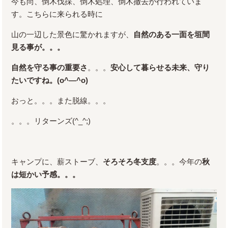
今も尚、倒木伐採、倒木処理、倒木撤去が行われていま
す。こちらに来られる時に
山の一辺した景色に驚かれますが、
自然のある一面を垣間
見る事が。。。
自然を守る事の重要さ
。。。
安心して暮らせる未来、守り
たいですね。(o^―^o)
おっと。。。また脱線。。。
。。。リターンズ(^_^;)
キャンプに、薪ストーブ、
そろそろ冬支度
。。。今年の
秋
は短かい予感。。。