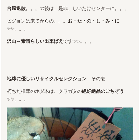
台風退散
。。。の後は、是非、しいたけセンターに。。。
ビジョンは来てからの。。。
お・た・の・し・み・に
✨✨。。。
沢山～素晴らしい出来ばえ
です✨✨。。。
地球に優しいリサイクルセレクション
その壱
朽ちた椎茸のホダ木は、クワガタの
絶好絶品のごちぞう
✨✨。。。