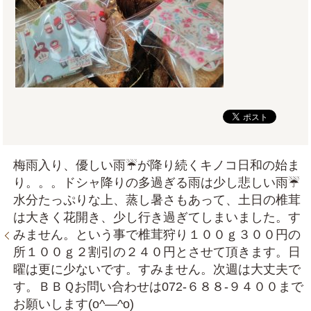
梅雨入り、優しい雨☔が降り続くキノコ日和の始ま
り。。。ドシャ降りの多過ぎる雨は少し悲しい雨☔
水分たっぷりな上、蒸し暑さもあって、土日の椎茸
は大きく花開き、少し行き過ぎてしまいました。す
みません。という事で椎茸狩り１００ｇ３００円の
所１００ｇ２割引の２４０円とさせて頂きます。日
曜は更に少ないです。すみません。次週は大丈夫で
す。ＢＢＱお問い合わせは072‐６８８‐９４００まで
お願いします(o^―^o)