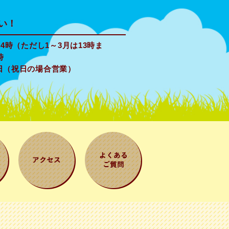
い！
4時（ただし1～3月は13時ま
時
日（祝日の場合営業）
案
アクセス
よくある質問