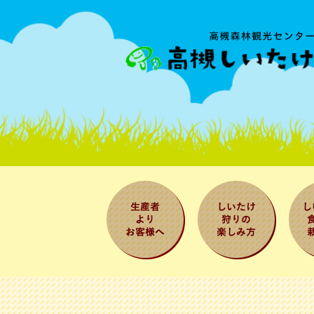
生産者よりお
しいたけ狩り
しい
客様へ
の楽しみ方
べ方
法