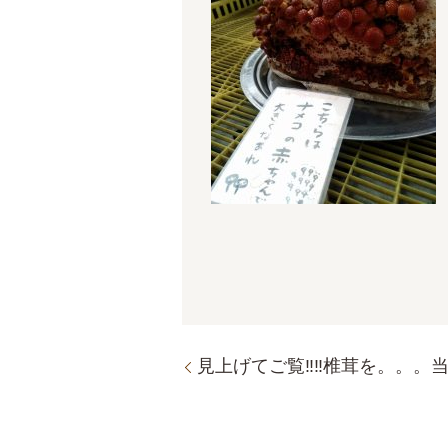
見上げてご覧‼‼椎茸を。。。