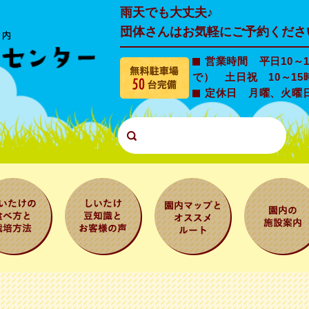
雨天でも大丈夫♪
団体さんはお気軽にご予約くださ
営業時間 平日10～1
で） 土日祝 10～15
定休日 月曜、火曜
たけの食
しいたけ豆知
園内マップと
園内の施設
と栽培方
識とお客様の
オススメルー
内
声
ト