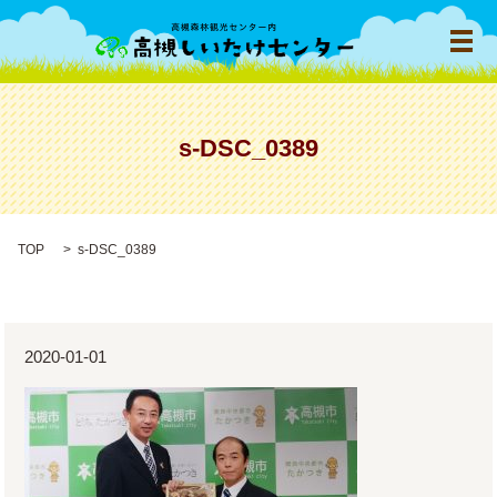
メ
s-DSC_0389
TOP
s-DSC_0389
2020-01-01