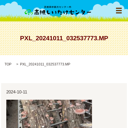
メ
PXL_20241011_032537773.MP
TOP
PXL_20241011_032537773.MP
2024-10-11