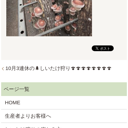
10月3連休の🌲しいたけ狩り🍄🍄🍄🍄🍄🍄🍄🍄
HOME
生産者よりお客様へ