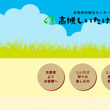
生産者よりお
しいたけ狩り
しい
客様へ
の楽しみ方
べ方
法