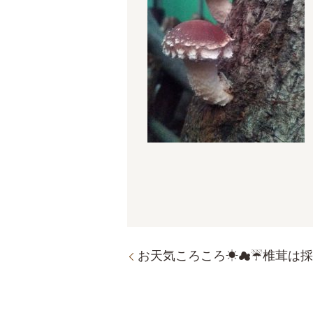
お天気ころころ☀☁☔椎茸は採