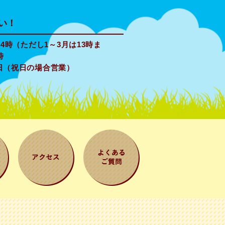
い！
4時（ただし1～3月は13時ま
時
日（祝日の場合営業）
案
アクセス
よくある質問