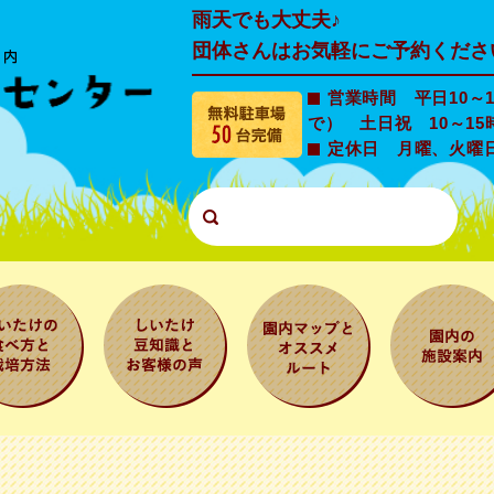
雨天でも大丈夫♪
団体さんはお気軽にご予約くださ
営業時間 平日10～1
で） 土日祝 10～15
定休日 月曜、火曜
たけの食
しいたけ豆知
園内マップと
園内の施設
と栽培方
識とお客様の
オススメルー
内
声
ト