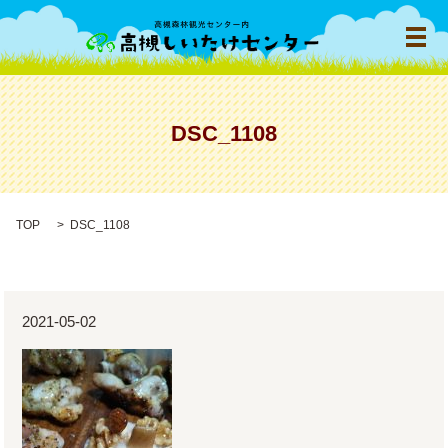
メ
DSC_1108
TOP
DSC_1108
2021-05-02