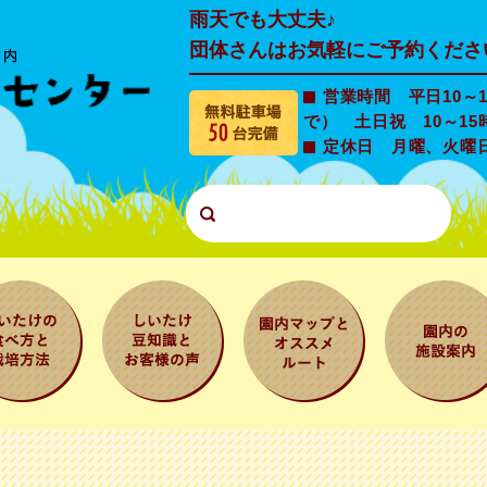
雨天でも大丈夫♪
団体さんはお気軽にご予約くださ
営業時間 平日10～1
で） 土日祝 10～15
定休日 月曜、火曜
たけの食
しいたけ豆知
園内マップと
園内の施設
と栽培方
識とお客様の
オススメルー
内
声
ト