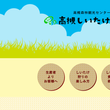
生産者よりお
しいたけ狩り
しい
客様へ
の楽しみ方
べ方
法