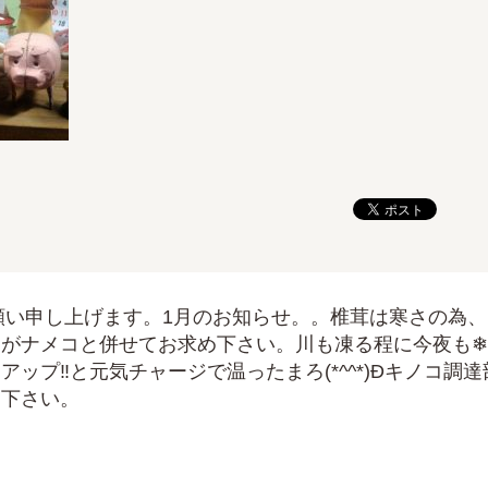
お願い申し上げます。1月のお知らせ。。椎茸は寒さの為、
がナメコと併せてお求め下さい。川も凍る程に今夜も❄
アップ‼と元気チャージで温ったまろ(*^^*)Ðキノコ調達
り下さい。