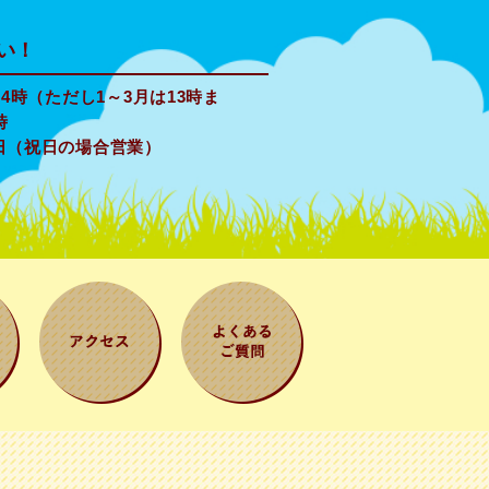
い！
4時（ただし1～3月は13時ま
時
日（祝日の場合営業）
案
アクセス
よくある質問