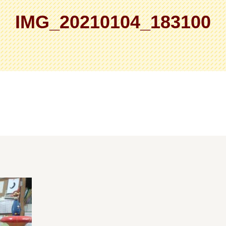
IMG_20210104_183100