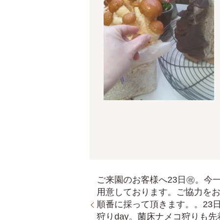
ご来園のお客様へ23日㊗。今
用意しております。ご協力を
順番に採って頂きます。。23
狩りday。菌床ナメコ狩りも