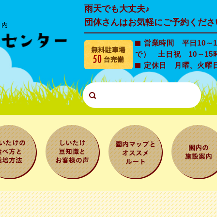
雨天でも大丈夫♪
団体さんはお気軽にご予約くださ
営業時間 平日10～1
で） 土日祝 10～15
定休日 月曜、火曜
たけの食
しいたけ豆知
園内マップと
園内の施設
と栽培方
識とお客様の
オススメルー
内
声
ト