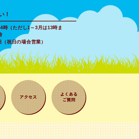
い！
4時（ただし1～3月は13時ま
時
日（祝日の場合営業）
案
アクセス
よくある質問