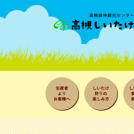
生産者よりお
しいたけ狩り
しい
客様へ
の楽しみ方
べ方
法