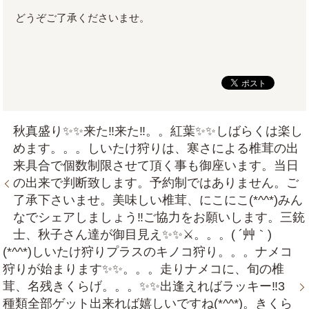
どうぞご了承くださいませ。
秋真盛り✨✨来た‼来た‼。。紅葉✨✨しばらくは楽し
めます。。。しいたけ狩りは、寒さによる椎茸の出
来具合で個数制限させて頂く事も御座います。当日
の出来で判断致します。予約制ではありません。ご
了承下さいませ。美味しい椎茸、にこにこ(*^^*)みん
なでシェアしましょう‼ご協力をお願いします。三銃
士、秋子さん達が御目見え✨✨⚔。。。( ´艸｀)
(*^^*)しいたけ狩りプラスのキノコ狩り。。。ナメコ
狩りが始まります✨✨。。。走りナメコに、旬の椎
茸、名残きくらげ。。。✨✨出逢えればラッキー‼3
種類全部ゲット出来れば嬉しいですね(*^^*)。きくら