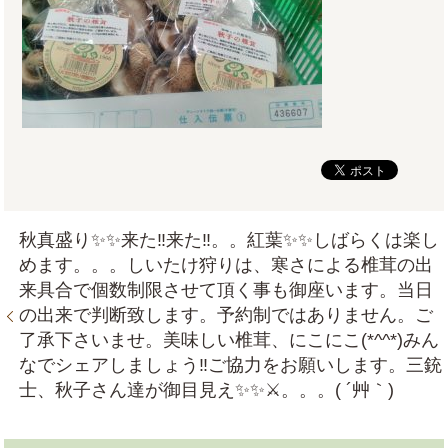
秋真盛り✨✨来た‼来た‼。。紅葉✨✨しばらくは楽し
めます。。。しいたけ狩りは、寒さによる椎茸の出
来具合で個数制限させて頂く事も御座います。当日
の出来で判断致します。予約制ではありません。ご
了承下さいませ。美味しい椎茸、にこにこ(*^^*)みん
なでシェアしましょう‼ご協力をお願いします。三銃
士、秋子さん達が御目見え✨✨⚔。。。( ´艸｀)