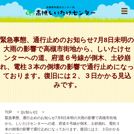
メ
緊急事態、通行止めのお知らせ7月8日未明の
大雨の影響で高槻市街地から、しいたけセ
ンターへの道、府道６号線が倒木、土砂崩
れ、電柱３本の倒壊の影響で通行止めになっ
ております。復旧には２、３日かかる見込
みです。
TOP
[
お知らせ
]
緊急事態、通行止めのお知らせ7月8日未明の大雨の影響で高槻市街地
から、しいたけセンターへの道、府道６号線が倒木、土砂崩れ、電柱３
本の倒壊の影響で通行止めになっております。復旧には２、３日かかる