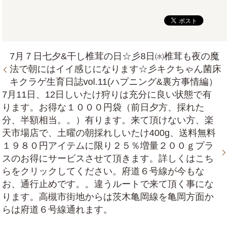
7月７日七夕&干し椎茸の日☆彡8日㈬椎茸も夜の魔
法で朝にはイイ感じになります☆彡キクちゃん菌床
キクラゲ生育日誌vol.11(ハプニング&裏方事情編）
7月11日、12日しいたけ狩りは充分に良い状態で有
ります。お得な１０００円袋（前日夕方、採れた
分、半額相当。。）有ります。来て頂けない方、楽
天市場店で、土曜の朝採れしいたけ400g、送料無料
１９８０円アイテムに限り２５％増量２００ｇプラ
スのお得にサービスさせて頂きます。詳しくはこち
らをクリックしてください。府道６号線が今もな
お、通行止めです。。違うルートで来て頂く事にな
ります。高槻市街地からは茨木亀岡線を亀岡方面か
らは府道６号線通れます。