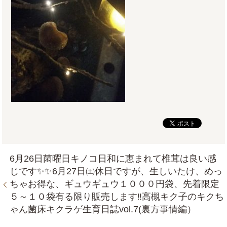
6月26日菌曜日キノコ日和に恵まれて椎茸は良い感
じです✨✨6月27日㈯休日ですが、生しいたけ、めっ
ちゃお得な、ギュウギュウ１０００円袋、先着限定
５～１０袋有る限り販売します‼高槻キク子のキクち
ゃん菌床キクラゲ生育日誌vol.7(裏方事情編）