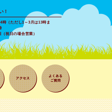
い！
4時（ただし1～3月は13時ま
時
日（祝日の場合営業）
案
アクセス
よくある質問