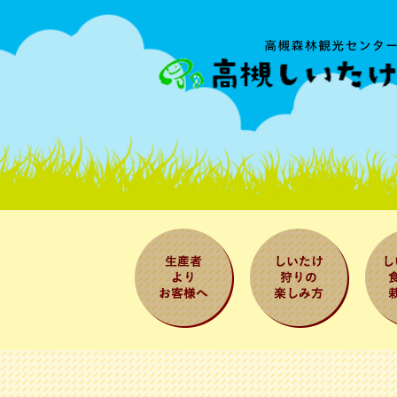
生産者よりお
しいたけ狩り
しい
客様へ
の楽しみ方
べ方
法