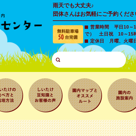
雨天でも大丈夫♪
団体さんはお気軽にご予約くださ
営業時間 平日10～1
で） 土日祝 10～15
定休日 月曜、火曜
たけの食
しいたけ豆知
園内マップと
園内の施設
と栽培方
識とお客様の
オススメルー
内
声
ト